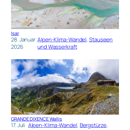
Isar
28. Januar
Alpen-Klima-Wandel
, 
Stauseen
2026
und Wasserkraft
GRANDE DIXENCE Wallis
17. Juli
Alpen-Klima-Wandel
, 
Bergstürze
, 