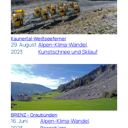
Kaunertal-Weißseeferner
29. August
Alpen-Klima-Wandel
, 
2023
Kunstschnee und Skilauf
BRIENZ – Graubünden
16. Juni
Alpen-Klima-Wandel
, 
2023
Bergstürze