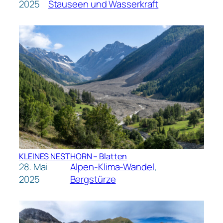
2025
Stauseen und Wasserkraft
KLEINES NESTHORN – Blatten
28. Mai
Alpen-Klima-Wandel
, 
2025
Bergstürze