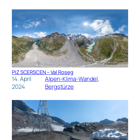
PIZ SCERSCEN – Val Roseg
14. April
Alpen-Klima-Wandel
, 
2024
Bergstürze