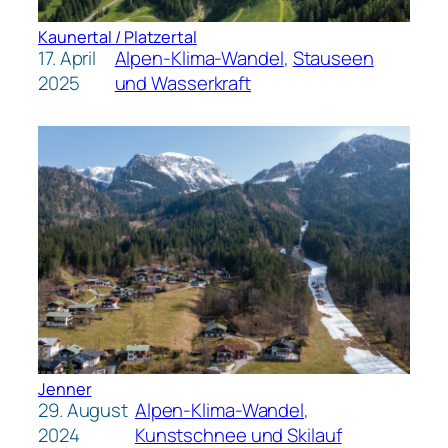
Kaunertal / Platzertal
17. April
Alpen-Klima-Wandel
, 
Stauseen
2025
und Wasserkraft
Jenner
29. August
Alpen-Klima-Wandel
, 
2024
Kunstschnee und Skilauf