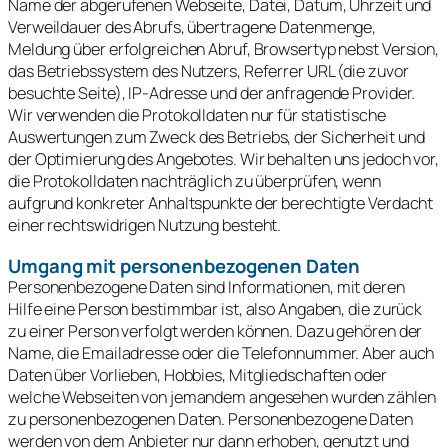
Name der abgerufenen Webseite, Datei, Datum, Uhrzeit und
Verweildauer des Abrufs, übertragene Datenmenge,
Meldung über erfolgreichen Abruf, Browsertyp nebst Version,
das Betriebssystem des Nutzers, Referrer URL (die zuvor
besuchte Seite), IP-Adresse und der anfragende Provider.
Wir verwenden die Protokolldaten nur für statistische
Auswertungen zum Zweck des Betriebs, der Sicherheit und
der Optimierung des Angebotes. Wir behalten uns jedoch vor,
die Protokolldaten nachträglich zu überprüfen, wenn
aufgrund konkreter Anhaltspunkte der berechtigte Verdacht
einer rechtswidrigen Nutzung besteht.
Umgang mit personenbezogenen Daten
Personenbezogene Daten sind Informationen, mit deren
Hilfe eine Person bestimmbar ist, also Angaben, die zurück
zu einer Person verfolgt werden können. Dazu gehören der
Name, die Emailadresse oder die Telefonnummer. Aber auch
Daten über Vorlieben, Hobbies, Mitgliedschaften oder
welche Webseiten von jemandem angesehen wurden zählen
zu personenbezogenen Daten. Personenbezogene Daten
werden von dem Anbieter nur dann erhoben, genutzt und