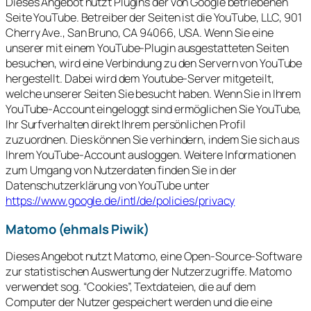
Dieses Angebot nutzt Plugins der von Google betriebenen
Seite YouTube. Betreiber der Seiten ist die YouTube, LLC, 901
Cherry Ave., San Bruno, CA 94066, USA. Wenn Sie eine
unserer mit einem YouTube-Plugin ausgestatteten Seiten
besuchen, wird eine Verbindung zu den Servern von YouTube
hergestellt. Dabei wird dem Youtube-Server mitgeteilt,
welche unserer Seiten Sie besucht haben. Wenn Sie in Ihrem
YouTube-Account eingeloggt sind ermöglichen Sie YouTube,
Ihr Surfverhalten direkt Ihrem persönlichen Profil
zuzuordnen. Dies können Sie verhindern, indem Sie sich aus
Ihrem YouTube-Account ausloggen. Weitere Informationen
zum Umgang von Nutzerdaten finden Sie in der
Datenschutzerklärung von YouTube unter
https://www.google.de/intl/de/policies/privacy
Matomo (ehmals Piwik)
Dieses Angebot nutzt Matomo, eine Open-Source-Software
zur statistischen Auswertung der Nutzerzugriffe. Matomo
verwendet sog. “Cookies”, Textdateien, die auf dem
Computer der Nutzer gespeichert werden und die eine