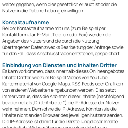
weiter gegeben, wenn dies gesetzlich erlaubt ist oder die
Nutzer in die Datenerhebung einwilligen.
Kontaktaufnahme
Bei der Kontaktaufnahme mit uns (zum Beispiel per
Kontaktformular, E-Mail, Telefon oder Fax) werden die
Angaben des Nutzers und die durch die Nutzung
übertragenen Daten zwecks Bearbeitung der Anfrage sowie
für den Fall, dass Anschlussfragen entstehen, gespeichert.
Einbindung von Diensten und Inhalten Dritter
Es kann vorkommen, dass innerhalb dieses Onlineangebotes
Inhalte Dritter, wie zum Beispiel Videos von YouTube,
Kartenmaterial von Google-Maps, RSS-Feeds oder Grafiken
von anderen Webseiten eingebunden werden. Dies setzt
immer voraus, dass die Anbieter dieser Inhalte (nachfolgend
bezeichnet als „Dritt-Anbieter“) die IP-Adresse der Nutzer
wahr nehmen. Denn ohne die IP-Adresse, könnten sie die
Inhalte nicht an den Browser des jeweiligen Nutzers senden.
Die IP-Adresse ist damit für die Darstellung dieser Inhalte
erforderlich. Wir bemühen uns nur solche Inhalte zu