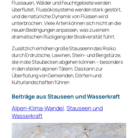
Flussauen, Wälder und Feuchtgebiete werden
überflutet, Flussökosysteme werden stark gestört,
und die natürliche Dynamik von Flüssen wird
unterbrochen. Viele Arten können sich nicht an die
neuen Bedingungen anpassen, was zu einem
dramatischen Rückgang der Biodiversität führt.
Zusätzlich erhöhen große Stauseenn das Risiko
durch Erdrutsche, Lawinen, Stein- und Bergstürze,
die in die Staubecken abgehen können – besonders
in den steilen alpinen Tälern. Das kann zur
Überflutung von Gemeinden, Dörfern und
Kulturlandschaften führen
Beiträge aus Stauseen und Wasserkraft
Alpen-Klima-Wandel
, 
Stauseen und
Wasserkraft