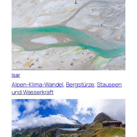
Isar
Alpen-Klima-Wandel
, 
Bergstürze
, 
Stauseen
und Wasserkraft