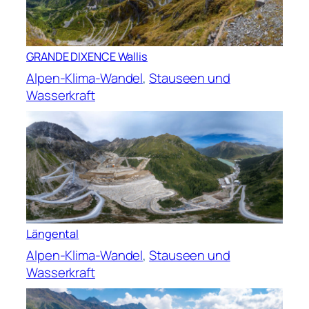
GRANDE DIXENCE Wallis
Alpen-Klima-Wandel
, 
Stauseen und
Wasserkraft
Längental
Alpen-Klima-Wandel
, 
Stauseen und
Wasserkraft