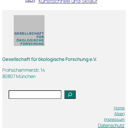
Kunstschnee und Skilauf
Gesellschaft für ökologische Forschung e.V.
Frohschammerstr. 14
80807 München
S
u
c
Home
Alpen
h
Impressum
e
Datenschutz