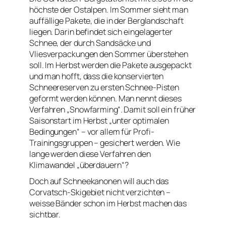
höchste der Ostalpen. Im Sommer sieht man
auffällige Pakete, die in der Berglandschaft
liegen. Darin befindet sich eingelagerter
Schnee, der durch Sandsäcke und
Vliesverpackungen den Sommer überstehen
soll. Im Herbst werden die Pakete ausgepackt
und man hofft, dass die konservierten
Schneereserven zu ersten Schnee-Pisten
geformt werden können. Man nennt dieses
Verfahren „Snowfarming“. Damit soll ein früher
Saisonstart im Herbst „unter optimalen
Bedingungen“ – vor allem für Profi-
Trainingsgruppen – gesichert werden. Wie
lange werden diese Verfahren den
Klimawandel „überdauern“?
Doch auf Schneekanonen will auch das
Corvatsch-Skigebiet nicht verzichten –
weisse Bänder schon im Herbst machen das
sichtbar.